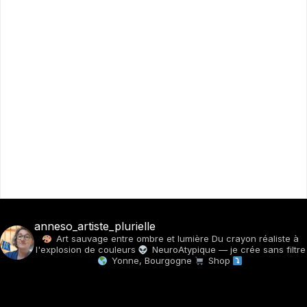
anneso_artiste_plurielle
Art sauvage entre ombre et lumière
Du crayon réaliste à
l'explosion de couleurs
NeuroAtypique — je crée sans filtre
Yonne, Bourgogne
Shop