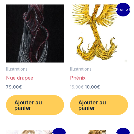
Le
Le
Promo !
prix
prix
initial
actuel
était :
est :
15.00€.
10.00€.
Illustrations
Illustrations
Nue drapée
Phénix
79.00
€
15.00
€
10.00
€
Ajouter au
Ajouter au
panier
panier
Le
Le
Le
Le