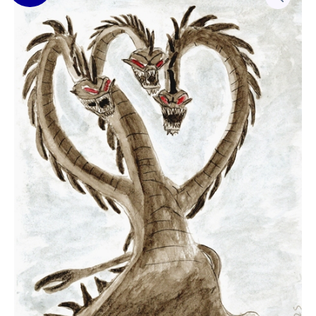
Hydre
prix
prix
initial
actuel
était :
est :
15.00€.
10.00€.