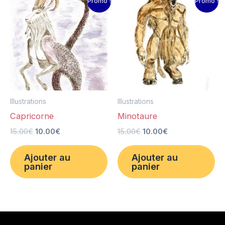
Promo !
Promo !
prix
prix
prix
prix
initial
actuel
initial
actuel
était :
est :
était :
est :
15.00€.
10.00€.
15.00€.
10.00€.
Illustrations
Illustrations
Capricorne
Minotaure
15.00
€
10.00
€
15.00
€
10.00
€
Ajouter au
Ajouter au
panier
panier