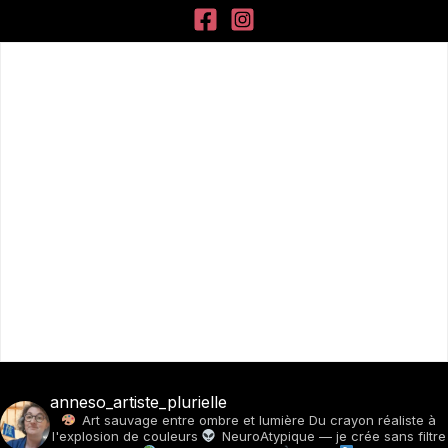
anneso_artiste_plurielle
Art sauvage entre ombre et lumière
Du crayon réaliste à
l'explosion de couleurs
NeuroAtypique — je crée sans filtre