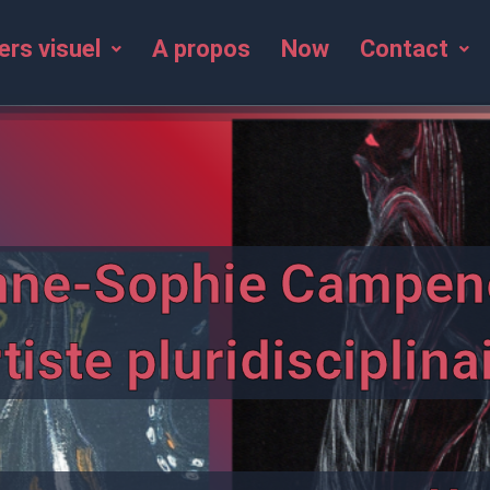
ers visuel
A propos
Now
Contact
nne-Sophie Campen
tiste pluridisciplina