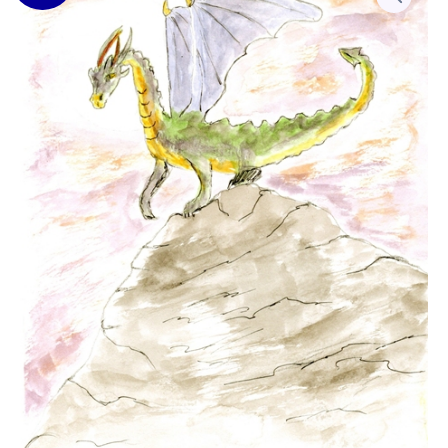
Dragon
prix
prix
initial
actuel
était :
est :
15.00€.
10.00€.