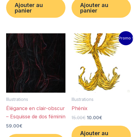
Ajouter au
Ajouter au
panier
panier
Le
Le
Promo !
prix
prix
initial
actuel
était :
est :
15.00€.
10.00€.
Illustrations
Illustrations
Élégance en clair-obscur
Phénix
– Esquisse de dos féminin
15.00
€
10.00
€
59.00
€
Ajouter au