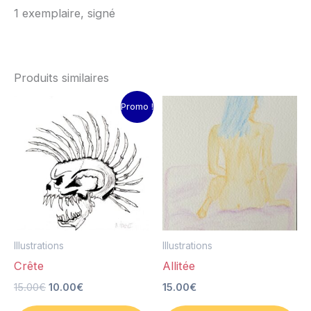
1 exemplaire, signé
Produits similaires
Le
Le
Promo !
prix
prix
initial
actuel
était :
est :
15.00€.
10.00€.
Illustrations
Illustrations
Crête
Allitée
15.00
€
10.00
€
15.00
€