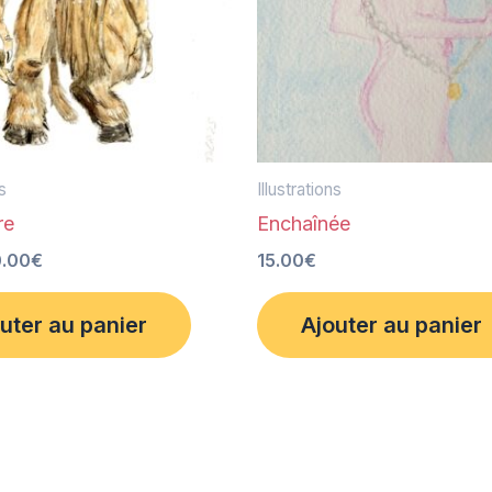
ns
Illustrations
re
Enchaînée
0.00
€
15.00
€
uter au panier
Ajouter au panier