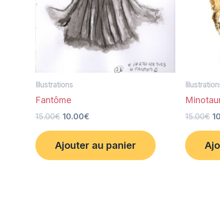
Illustrations
Illustratio
Fantôme
Minotau
15.00
€
10.00
€
15.00
€
1
Ajouter au panier
Ajo