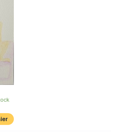
tock
ier