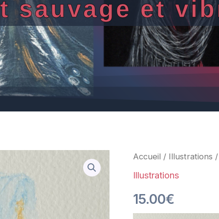
rt sauvage et vib
quantité
Accueil
/
Illustrations
/
de
Allitée
Illustrations
15.00
€