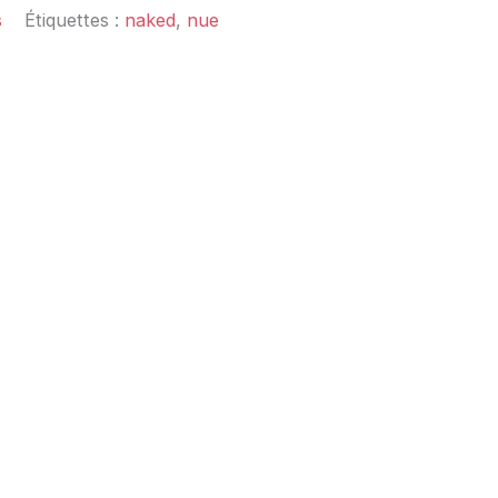
s
Étiquettes :
naked
,
nue