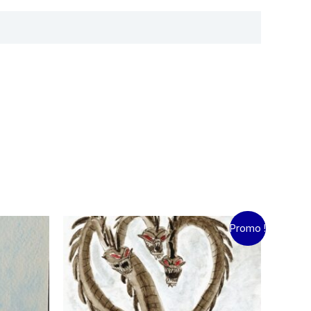
Le
Le
Promo !
prix
prix
initial
actuel
était :
est :
15.00€.
10.00€.