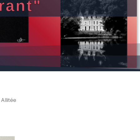
rant"
 Allitée