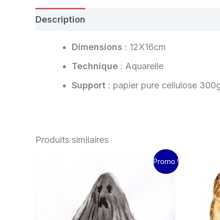
Description
Avis (0)
Dimensions
: 12X16cm
Technique
: Aquarelle
Support
: papier pure cellulose 300
Produits similaires
Le
Le
L
Promo !
prix
prix
pr
initial
actuel
in
était :
est :
ét
15.00€.
10.00€.
15