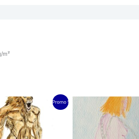
g/m²
e
Le
Promo !
ix
prix
itial
actuel
ait :
est :
.00€.
10.00€.