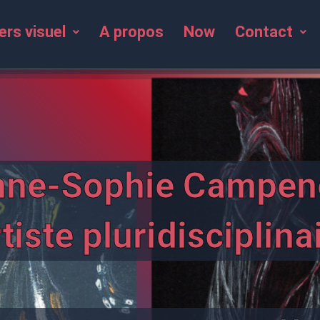
ers visuel
A propos
Now
Contact
nne-Sophie Campen
tiste pluridisciplina