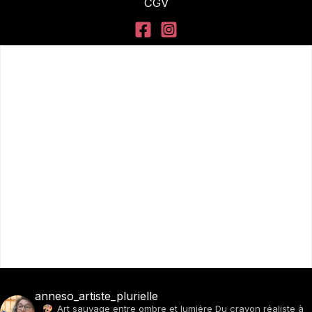
CGV
anneso_artiste_plurielle
Art sauvage entre ombre et lumière
Du crayon réaliste à