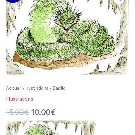
Basilic
prix
prix
initial
actuel
était :
est :
15.00€.
10.00€.
Accueil
/
Illustrations
/ Basilic
Illustrations
15.00
€
10.00
€