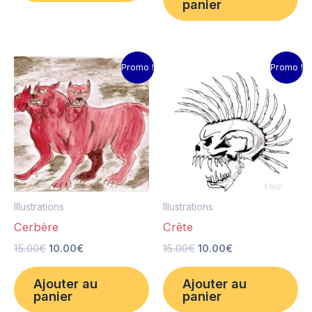
panier
Le
Le
Le
Le
Promo !
Promo !
prix
prix
prix
prix
initial
actuel
initial
actuel
était :
est :
était :
est :
15.00€.
10.00€.
15.00€.
10.00€.
Illustrations
Illustrations
Cerbère
Crête
15.00
€
10.00
€
15.00
€
10.00
€
Ajouter au
Ajouter au
panier
panier