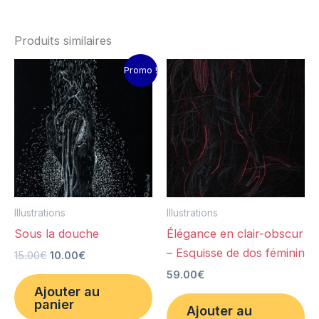
Produits similaires
Le
Le
Promo !
prix
prix
initial
actuel
était :
est :
15.00€.
10.00€.
Illustrations
Illustrations
Sous la douche
Élégance en clair-obscur
– Esquisse de dos féminin
15.00
€
10.00
€
59.00
€
Ajouter au
panier
Ajouter au