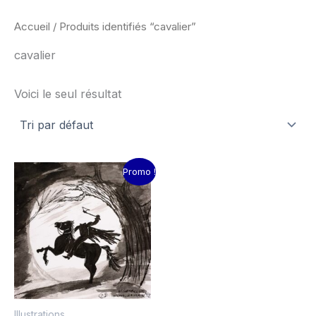
Accueil
/ Produits identifiés “cavalier”
cavalier
Voici le seul résultat
Le
Le
Promo !
prix
prix
initial
actuel
était :
est :
15.00€.
10.00€.
Illustrations